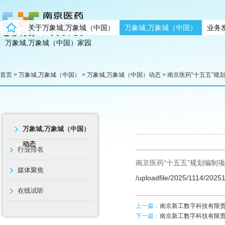
关于万象城,万象城（中国）
万象城,万象城（中国）
业务
万象城,万象城（中国）家园
首页
>
万象城,万象城（中国）
>
万象城,万象城（中国）动态
> 南京医药“十五五”
万象城,万象城（中国）
动态
行业排名
南京医药“十五五”规划编制项
媒体聚焦
/uploadfile/2025/1114/202
在线试听
上一篇：
南京新工数字科技有限责
下一篇：
南京新工数字科技有限责