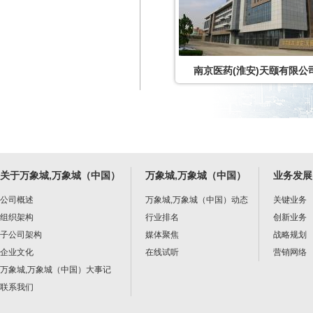
南京医药(淮安)天颐有限公
关于万象城,万象城（中国）
万象城,万象城（中国）
业务发展
公司概述
万象城,万象城（中国）动态
关键业务
组织架构
行业排名
创新业务
子公司架构
媒体聚焦
战略规划
企业文化
在线试听
营销网络
万象城,万象城（中国）大事记
联系我们