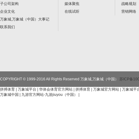
子公司架构
媒体聚焦
战略规划
企业文化
在线试听
营销网络
万象城,万象城（中国）大事记
联系我们
COPYRIGHT © 1999-2016 All Rights Reserved 万象城,万象城（中国）
苏ICP备100
拼搏体育
|
万象城平台
|
华体会体育官方网站
|
拼搏体育
|
万象城官方网站
|
万象城平
万象城中国
|
九游官方网站-九游jiuyou（中国）
|