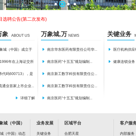
医药产业园物业管理服务...
目选聘公告(第二次发布)
万象
万象城,万
关键业务
ABOUT US
NEWS
025年软件检测服务机构...
象城
象城（中
万象城（中国）成立于
南京华东医药有限责任公司华...
医疗机构供应
025年知识产权代理服务...
国）
国）
，1996年在上海证交所
南京医药“十五五”规划编制...
健康连锁业务
目选聘公告
代码600713），是
南京新工数字科技有限责任公...
通业首家上市企业...
南京新工数字科技有限责任公...
医药产业园物业管理服务...
详细了解
南京医药“十五五”规划编制...
目选聘公告(第二次发布)
万象城（中国）
业务发展
区域平台
客户服
025年软件检测服务机构...
象城（中国）动态
关键业务
合肥天星
内部服务